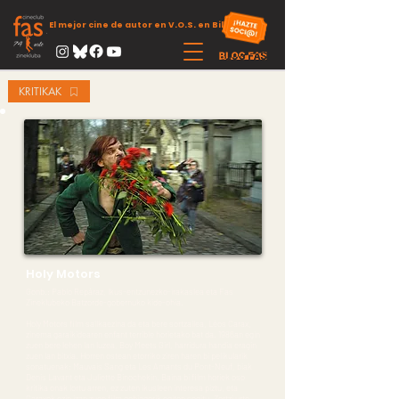
El mejor cine de autor en V.O.S. en Bilbao
KRITIKAK
Holy Motors
Gonb.: Pablo Repáraz, Ikus-entzunezko-irakaslea eta Fas
Zineklubeko Batzorde-gobernuko kide-ohia.
Holy Motors film sailkaezina da eta bere sortzailea, Léos Carax,
zinema garaikidearen enfant terrible horietako bat da. 1986an egin
zuen bere lehen lan luzea, Boy Meets Girl, harridura handia eragin
zuen lan bitxia. Horren ostean etorriko ziren haren bi pelikularik
sonatuenak: Mauvais Sang eta Les Amants du Pont-Neuf, biak
Denis Lavant eta Juliette Binochekin. Baina bi film horiek oso
kritika onak lortu arren, ez zuten ikusleen interesa piztu, eta
Caraxek ezin izan zuen film gehiagorik egiten segitu. Zortzi urte