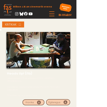
Bilbon J.B.an zinemarik onena
KRITIKAK
Heads Up! (flb)
Laburmetraien II Erakusketa • «AITZOL ARAMAIO»
OROIMENEAN»
Gonbidatua: Gotzon Aurrekoetxea (Mikrofilm Festivalen
Zuzendaria)
*Mikrofilm-ren Ikuslearen Saria
Egitaragua
Kronika