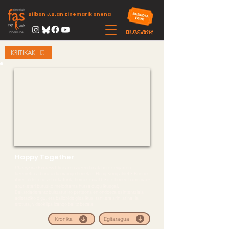
Bilbon J.B.an zinemarik onena
KRITIKAK
Happy Together
Chungking Express
filmearen zuzendariak bere seigarren
luzemetraia burutu du oraingo honekin. Hong Kong aldetik Buenos
Aires alderaino zeharkaturik, homosexual bikote honen harreman-
apurketari buruzko melodrama hutsa dugu ikusgai.
Bakardaderantz bultzaturiko pertsonaien ondoeza esintentziala
adieraziko digu, eta baliobide gisa ikus-tankera arin-arina, ia
erotuta, videoklipa izango balitz bezala.
Egitaragua
Kronika