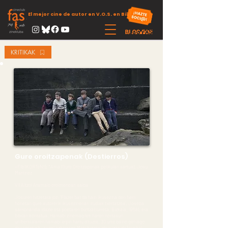
El mejor cine de autor en V.O.S. en Bilbao
KRITIKAK
Gure oroitzapenak (Destierros)
+Flb (KORTeN!): *Ama (Gure Oroitzapenak pelikulan sartua), Josu
Martinez
VII Aitzol Aramaio oroimenean saioa
Josuren hitzetara joz: ‘Plazer bat da hain ikusezina den herri
honetan gure autorerik ikusezinenari irudiak txertatzea’. Joseba
sarrionandia idazle eta poetaren bizitza (iurreta, Bizkaia, 1958), era
bitxian kontatua. Hamabi zinemagilek haren nortasun
unibertsalaren hamabi erpin hartu dituzte. 30 urte baino gehiago
desagerturik. angel azkarraga Matxitxaren ideia izan da (euskal