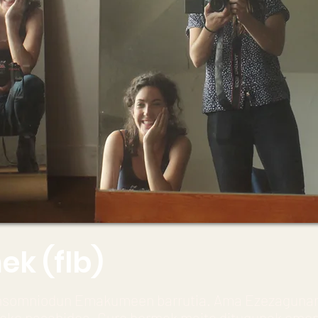
k (flb)
Insomniodun Emakumeen barrutia. Ama Ezezagunar
ko pasabidea. Gure hormek maite ditugunak oment