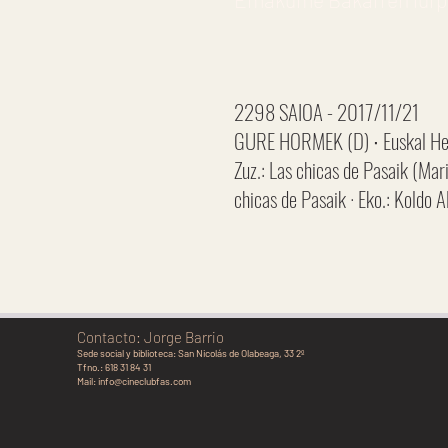
2298 SAIOA - 2017/11/21
GURE HORMEK (D) ∙ Euskal Her
Zuz.: Las chicas de Pasaik (Mari
chicas de Pasaik · Eko.: Koldo 
Contacto: Jorge Barrio
Sede social y biblioteca:
San Nicolás de Olabeaga, 33 2º
Tfno.: 618 31 84 31
Mail:
info@cineclubfas.com