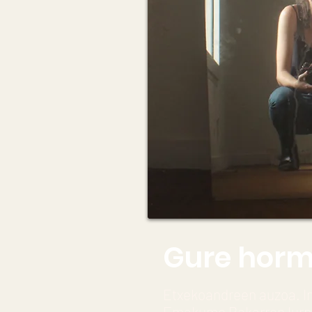
Gure horme
Etxekoandreen auzoa. 
Emakume Bakarren lurpe