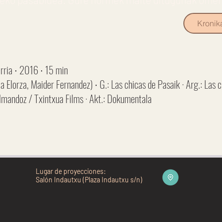
Kronik
ria ∙ 2016 ∙ 15 min
a Elorza, Maider Fernandez) ∙ G.: Las chicas de Pasaik · Arg.: Las c
Almandoz / Txintxua Films · Akt.: Dokumentala
Lugar de proyecciones:
Salón Indautxu (Plaza Indautxu s/n)