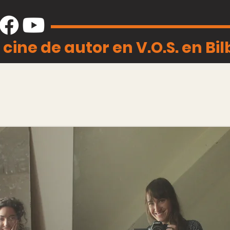
 cine de autor en V.O.S. en Bi