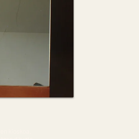
en kioskoa.
zen dituzte.