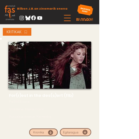
Bilbon J.B.an zinemarik onena
KRITIKAK
For(r)est in the des(s)ert (flb)
PreZINEBI saioa
Gonbidatua: Begoña Vicario
Musicala gonbidatua: Mat Harding
Egitaragua
Kronika