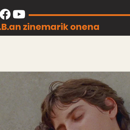
J.B.an zinemarik onena