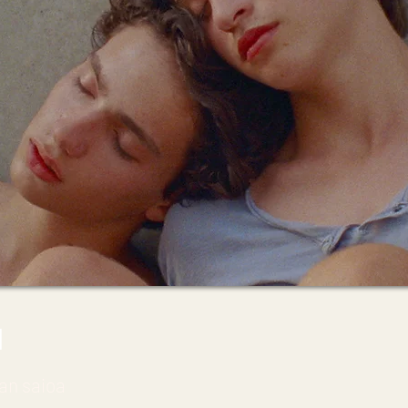
u
an saioa