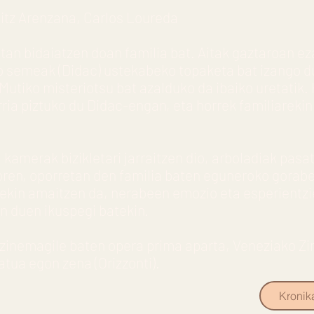
itz Arenzana, Carlos Loureda
tan bidaiatzen doan familia bat. Aitak gaztaroan ez
eko semeak (Didac) ustekabeko topaketa bat izango d
Mutiko misteriotsu bat azalduko da ibaiko uretatik.
rria piztuko du Didac-engan, eta horrek familiarek
kamerak bizikletari jarraitzen dio, arboladiak pas
en, oporretan den familia baten eguneroko gorab
rrekin amaitzen da, nerabeen emozio eta esperientzi
n duen ikuspegi batekin.
 zinemagile baten opera prima aparta, Veneziako Zi
tua egon zena (Orizzonti).
Kronik