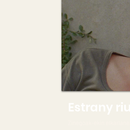
Estrany ri
Zinegoak-ekin elkarlane