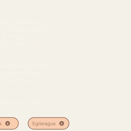
aguturiko toki batzuk
u, eta aldatu egingo
 Haren presentzia
in duen harremana
atzen doaz, gorputzen
eherak erakusten
en bidez lekua
nemaldian filmik
a
Egitaragua