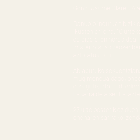
Gonb: Jaume Claret, Ala
Danubio inguruan bizikle
ikusten ari dira. 16 urt
da bidaiaren norabidea. 
misteriotsuak zeozer be
aztoratuko du.
Abiaburuko sekuentzian, 
mugimendua dago; ondor
dizkigute, eta irudi ede
bakarra dela sentiarazte
27 urte besterik ez duen
onenaren sarirako izenda