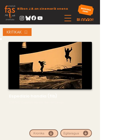
Bilbon J.B.an zinemarik onena
KRITIKAK
Espedizio handia (flb)
KORTeN! Espedizio Handia, Iban del Campo
Egitaragua
Kronika