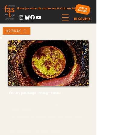
El mejor cine de autor en V.O.S. en Bilbao
KRITIKAK
En un paisaje imaginado
PreZINEBIrekin elkarlanean saioa (Campos aretoan, Cúpula gela)
+Musika-Obertura: Juan Ortiz, 2013ko BBK jazzeko diskorik
onenaren irabazlea
+Flb: Impresiones en la alta atmósfera, Jose Antonio Sistiaga.
EH, 1989, 7min.
Gonb.: Josu Venero (zuzendaria), Jose Antonio Sistiaga (margolari
eta zinemagilea) eta Juan Ortiz (musikaria)