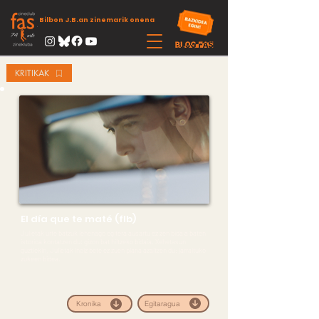
Bilbon J.B.an zinemarik onena
KRITIKAK
El día que te maté (flb)
Julietak urte batzuk lehenago egitera ausartu ez zen bidaia baten
istorioa kontatzen du; gizon bat hiltzeko bidaia. Xehetasun
guztiekin, Julietak inoiz bete ez zuen plana azaltzen du: jarraituko
zukeen bidea.
Egitaragua
Kronika