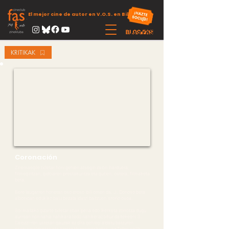
El mejor cine de autor en V.O.S. en Bilbao
KRITIKAK
Coronación
Zinemaegile txiletar honi gehien atsegin zaion iharduera,
filmegintzan, gidoiaren prestakuntza eta gutien, ostera, filmaketa
bera.
Bere laugarren honetan oso eroso ibili omen da, J. Donoso bera
albotxoan edukiko balu bezala idatzi baitzuen istorio osoa.
Goi mailako gizarte txiletar ebakipena edo ikerketa zorrotza dugu
aurrean non nahia nahikaria (edo nahikeria) bihur daitekeen; S.
Caiozzi-ren ustetan gauzak ez dira gehiegi aldatu batzuren
pentsamoldeetan eta hortaz Hegoameriketan , ez Txilen soilik,