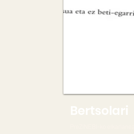
Bertsolari
PreZINEBI-ko elkarlanea