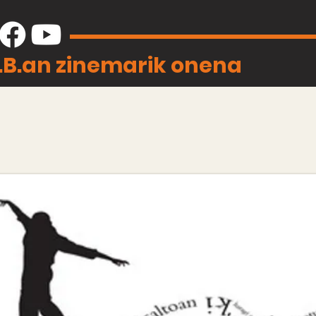
J.B.an zinemarik onena