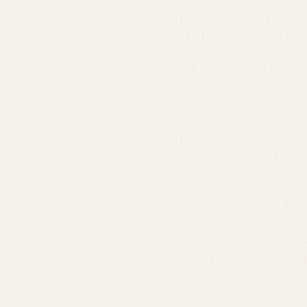
Bertsolaritza saio bate
Peio Ormazabalen eskut
+Flb: Artalde (F) ∙ Euskad
Gonb.: Asier Altuna, zu
Bertsolariak bat-batean 
eboluzionatzen eta gure
Estetika soileko artea i
diren egunotan. Azken be
zuzenean ikusteko. Film 
da. Zuzendariak berak a
sortzeko prozesuetan. As
amaiera pentsatzen –bert
alderatzen, isiluneekin e