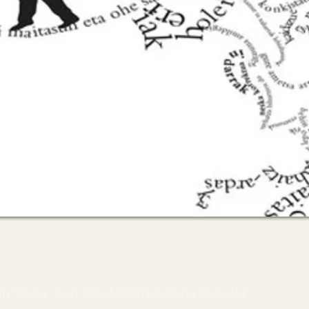
n Saioa · Campos Antzerkia (sala Cúpula)