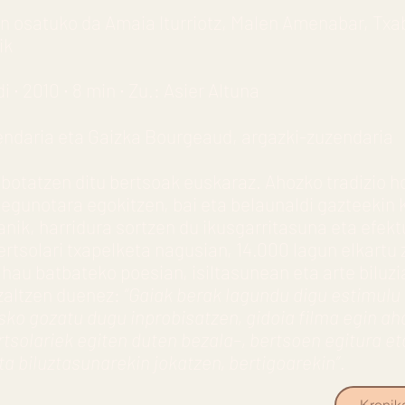
kin osatuko da Amaia Iturriotz, Malen Amenabar, Tx
ik
i ∙ 2010 ∙ 8 min ∙ Zu.: Asier Altuna
zendaria eta Gaizka Bourgeaud, argazki-zuzendaria
botatzen ditu bertsoak euskaraz. Ahozko tradizio h
 egunotara egokitzen, bai eta belaunaldi gazteekin 
zanik, harridura sortzen du ikusgarritasuna eta efek
rtsolari txapelketa nagusian, 14.000 lagun elkartu zi
hau batbateko poesian, isiltasunean eta arte biluz
zaltzen duenez:
“Gaiak berak lagundu digu estimul
ko gozatu dugu inprobisatzen, gidoia filma egin aha
solariek egiten duten bezala–, bertsoen egitura et
ta biluztasunarekin jokatzen, bertigoarekin”
.