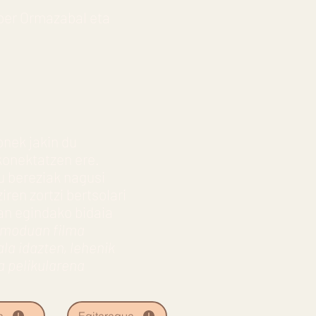
aber Ormazabal eta
onek jakin du
konektatzen ere.
tu bereziak nagusi
ren zortzi bertsolari
ian egindako bidaia
u moduan filma
la idazten, lehenik
a pelikularena