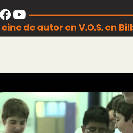
 cine de autor en V.O.S. en Bi