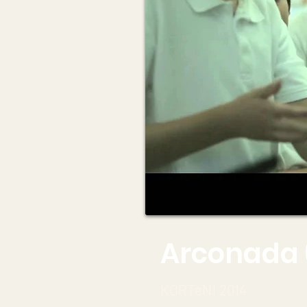
Arconada 
KORTeN! 2014