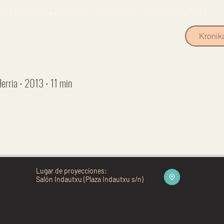
AKUSKETA • «AITZOL ARAMAIO» OROIMENEAN»
Kronik
erria ∙ 2013 ∙ 11 min
Lugar de proyecciones:
Salón Indautxu (Plaza Indautxu s/n)