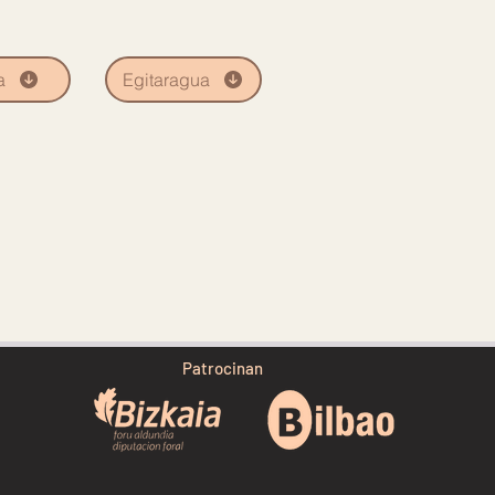
a
Egitaragua
Patrocinan