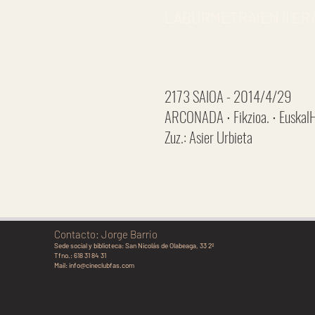
LABURMETRAIEN II ER
2173 SAIOA - 2014/4/29
ARCONADA ∙ Fikzioa. ∙ EuskalH
Zuz.: Asier Urbieta
Contacto: Jorge Barrio
Sede social y biblioteca:
San Nicolás de Olabeaga, 33 2º
Tfno.: 618 31 84 31
Mail:
info@cineclubfas.com