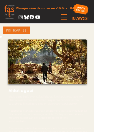
El mejor cine de autor en V.O.S. en Bilbao
KRITIKAK
Ahlat agaci
Idazle gazte bat jaioterrira itzuli da, eta familiarekin eta lagunekin
elkartuko da berriro; aldi berean, inspirazioa berreskuratzen
saiatuko da filmari izena ematen dion eleberria bukatzeko.
Madariondo makatzak udareak ematen ditu, baina bere fruituak ez
dira perfektuak, zapore mingotsa dute. Protagonistaren aitaren
metafora bat da; izan ere, arazoz eta zorrez beterik
aurkitzen baitu.
Aita-semeen arteko harremana, ertz askokoa eta hunkigarria da;
gainera, pasarte aipagarriak ditu, besteak beste: bi iman islamean