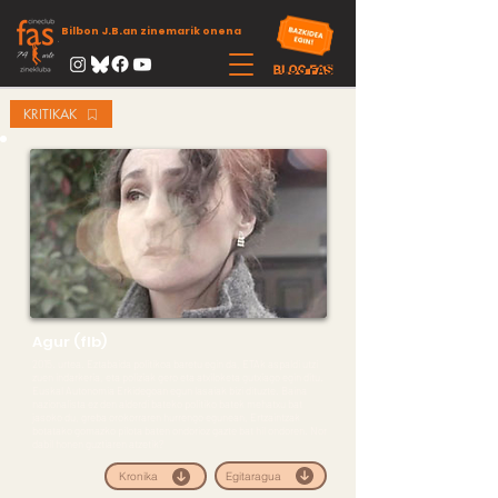
Bilbon J.B.an zinemarik onena
KRITIKAK
Agur (flb)
2015. urtea. Eztabaida politikoa baretu egin da, ETAk aspaldi utzi
zuen indarkeria, eta poliziak gero eta atxiloketa gutxiago egin ditu.
Euskal Autonomia Erkidegoan egun lasaiak bizi dituzte. Baina
nazionalista ez den alderdi bateko politiko batek mehatxu bat
jasoko du, greba orokorraren hurrengo egunean, Ertzaintzak
botatako gomazko pilota baten ondorioz gazte bat hil ondoren. Nor
dabil honen guztiaren atzetik?
Egitaragua
Kronika