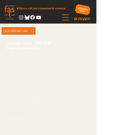
Bilbon J.B.an zinemarik onena
GONBIDATUAK
Javier Viar Olloqui
Poeta y novelista
(Bilbao. 1946 – Getxo. 2021)
Licenciado en Farmacia (Madrid. 1969), presidente del
Colegio O. Farmacéuticos de Bizkaia
(1982-1988)
. Su
obra literaria es de estilo barroco y surrealista,
depurado lenguaje y referencias cultas. También ha
escrito sobre arte vasco contemporáneo y ha
comisariado multitud de exposiciones: Balerdi,
Chillida, Ortiz Elguea, entre otras. Perteneció al primer
consejo asesor del Guggenheim (1997) y director del
Museo de Bellas Artes de Bilbao
(2002-2017)
.
Visitas al Fas
:
Sesión 430 1964/03/02