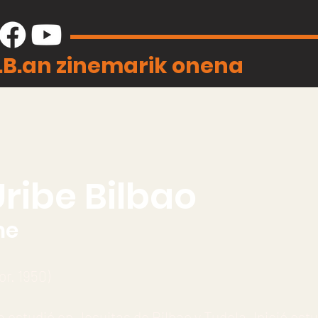
J.B.an zinemarik onena
ribe Bilbao
ne
or. 1950)
a estudió en Jesuitas de Bilbao y Tudela. Inició est