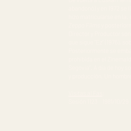
abandonó) y en 1972 se l
hizo matricularse en la,
Zeppo Films
y posterio
Director y Productor son 
que sigue “Ez” (1976), s
Posteriormente se embarc
prohibida en el Zinemaldi
Segovia”. A día de hoy s
y producción. Un hombr
Visitas al Fas
:
Sesión 1123 1981/10/29