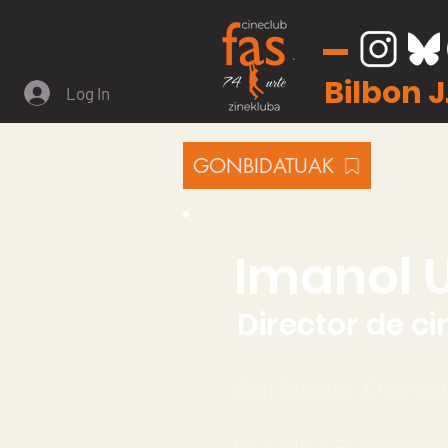
Bilbon 
Log In
GONBIDATUAK
Imanol U
Director de ci
(San Salvador, El Salvad
De vuelta a Euskal Herri