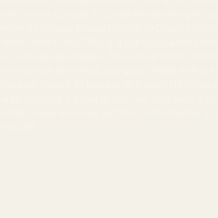
icenció en la Escuela Oficial de Periodismo, pero su 
 entonces todavía, Escuela Oficial de Cine (en Direc
rmente
Cobra Films
(1979), a la que siguió
Aiete Films
su actividad pasionales. Tras unos primeros cortos, 
obre la nuclear de Lemoiz, que gana Mikeldi de Plata 
a en el trabajo “El proceso de Burgos” (1979) que 
a de Donostia. A pesar de ello tuvo gran éxito, y en 
on más de una treintena, los films como Director y c
e de CINE.