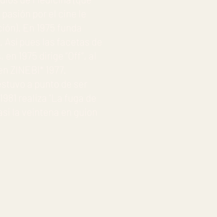
pasión por el cine le
ción). En 1975 funda
.
Así pues las facetas de
en 1975 dirige “Off”, al
en ZINEBI* 1977.
estuvo a punto de ser
1981 realiza “La fuga de
asi la veintena en guion