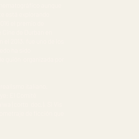
inematográfico aunque
te está explorando
016 el premio de
e Cine de Durban en
n el 2013, fue uno de los
edo ha sido
 de guión organizada por
realismo italiano.
uye: El Comité
lwa (corto doc.), Si Vis
ometraje de ficción que