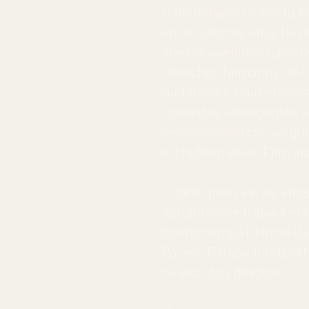
Galardonado cineasta e
en los últimos años ha 
nuevas avenidas narrati
Derechos humanos de Amn
Sudáfrica y viajó extensa
cineastas emergentes se
seleccionado con un gui
el Mediterrenian Film In
Pablo pasó varios años e
Actualmente trabaja entr
(cortometraje), Noma (lar
Pacem Parabellum (corto
ha escrito y dirigido.