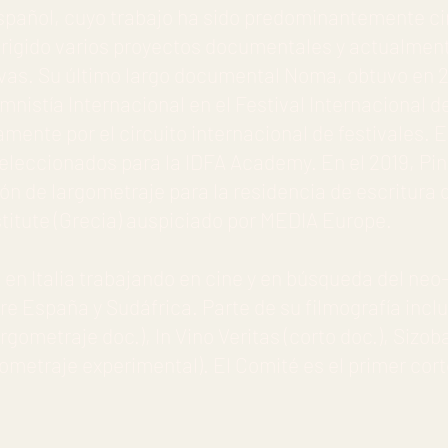
spañol, cuyo trabajo ha sido predominantemente c
dirigido varios proyectos documentales y actualmen
vas. Su último largo documental Noma, obtuvo en 2
istía Internacional en el Festival Internacional d
mente por el circuito internacional de festivales. E
leccionados para la IDFA Academy. En el 2019, Pin
ón de largometraje para la residencia de escritura
stitute (Grecia) auspiciado por MEDIA Europe.
n Italia trabajando en cine y en búsqueda del neo-
e España y Sudáfrica. Parte de su filmografía incl
gometraje doc.), In Vino Veritas (corto doc.), Sizoba
metraje experimental). El Comité es el primer cort