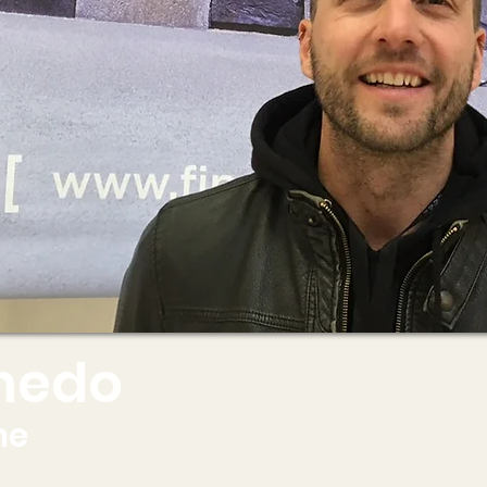
inedo
ne