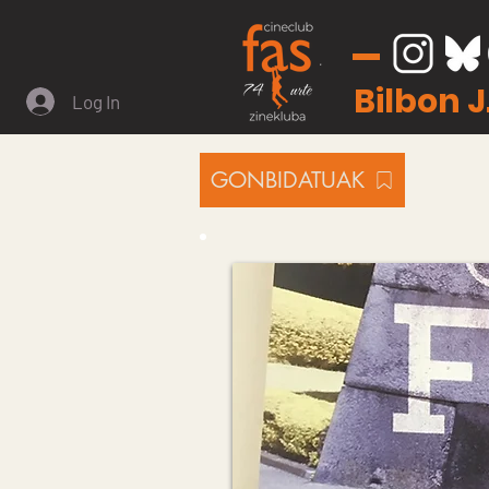
Bilbon 
Log In
GONBIDATUAK