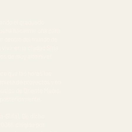
bando el graduado
 quería hacerme una para
gar dentro del mundo de
vivir en la ciudad Siria
s de muy alto nivel.
ce que las horas les
repleta de proyectos y en
úsica de Oriente Medio,
, posteriormente,
a-Siria). De dicho
08), dirigida por