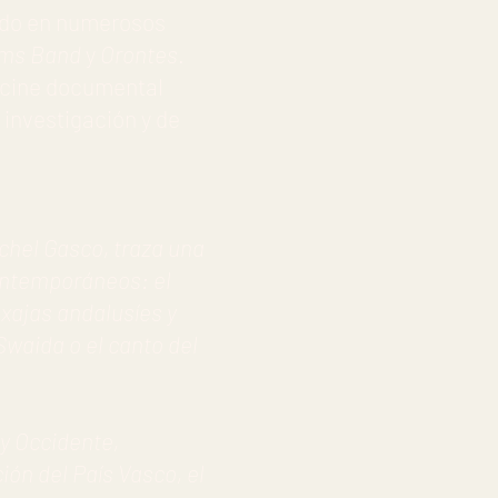
pado en numerosos
oms Band
y
Orontes
.
 cine documental
 investigación y de
chel Gasco, traza una
contemporáneos: el
axajas andalusíes y
Swaida o el canto del
 y Occidente,
ón del País Vasco, el