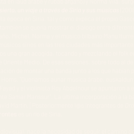
ta en laúd árabe y rubab afgano) y Norma Vila, surg
sierto, un viaje a través de Siria y sus músicas
(2008
la época en Siria, tal y como explica el propio Gas
 también se quería mostrar el dialogo entre diferen
 año, Michel, Norma y el músico bilbaíno Manu Iturre
 músicos sirios en las tres ciudades más important
mos una gran acogida, tocando y mezclando el folk e
e Oriente Medio. De esas sesiones, sobre todo al de
ación de montar una banda junto a los que habían p
de Homs. "Queríamos aunar música árabe, euskaldun 
 Fayad y el violinista Roy Abdelnour se apuntaron a 
te Samar Manssur". La última incorporación a la ba
avid Martín. [Posteriormente l@s integrantes de
Oro
rontes
es un río de Siria.
udiovisual, nace la necesidad de seguir el camino 