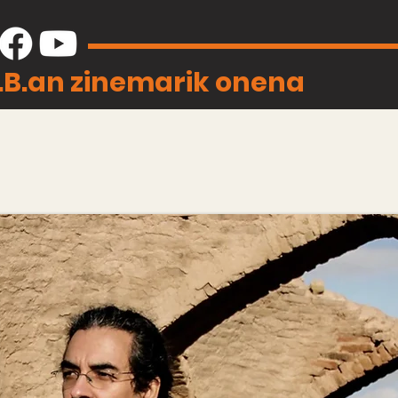
J.B.an zinemarik onena