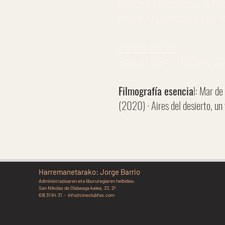
folklore castellano, tem
hasta Afganistán y sus 
Visitas al Fas
:
Sesión 1994 16/06/2009 
Filmografía esencia
l: Mar de
(2020) · Aires del desierto, un
Harremanetarako: Jorge Barrio
Administrazioaren eta liburutegiaren helbidea:
San Nikolas de Olabeaga kalea, 33, 2º
618 31 84 31 -
info@cineclubfas.com