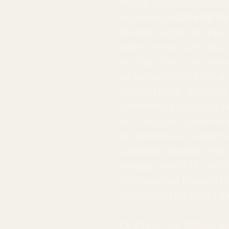
Michel Gasco (especialis
documental
Aires del de
llevando a cabo en aquel
sobre la música en Siria
música". En julio de ese
de
jam sessions
junto a
Alepo y Homs. "Allí tuvi
castellana y la música d
ahí, tomaron la determin
la sesión de la ciudad 
cantante y laudista Issa
después unirse la cantan
contrabajista bilbaíno D
variado con los años].
O
De ese primer trabajo a