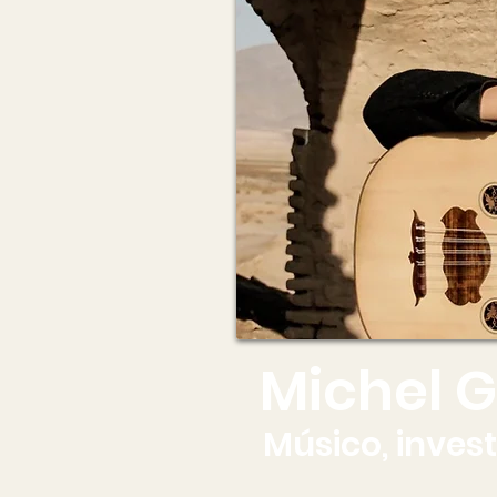
Michel 
Músico, inves