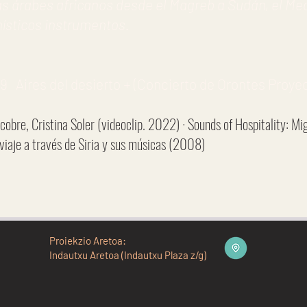
as árabes africanos desde el Magreb a Sudán, el Med
místicos instrumentos.
Aires del desierto + (Concierto de Orontes Proyec
 cobre, Cristina Soler (videoclip. 2022) · Sounds of Hospitality: M
 viaje a través de Siria y sus músicas (2008)
Proiekzio Aretoa:
Indautxu Aretoa (Indautxu Plaza z/g)