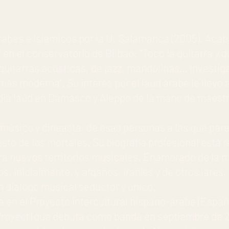
abes e Islámicos por la U. Salamanca (2005). Aca
’ en el conservatorio de Bilbao: "Toco la guitarra y
 guitarras acústicas, de jazz, mandolinas… Investi
ás moderna". Su interés por el laúd árabe le llevo a 
a laúd en Damasco y Aleppo de la mano de maestro
, músico y cineasta, de esas personas a las que pare
esto de los mortales. Su biografía profesional está 
ra nuevos territorios musicales. Enamorado de la m
s, inicialmente, y afganos, iraníes y de otros lares
 diálogo musical seductor y único.
 en el Proyecto intercultural hispano-árabe (Españ
Proyect
(que debuta como banda en septiembre de 20