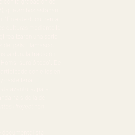
e con la grabación del
), que ambos estaban
co. "En este documental
tes culturas mediante la
gi realizaron una serie
es del país: Damasco,
uskaldun, la tradición
 Homs, surgió todo". De
articipado con ellos en
y castellana. El
esta aventura, para
nda ha sido la del
ntes Proyect
han
de documentalista