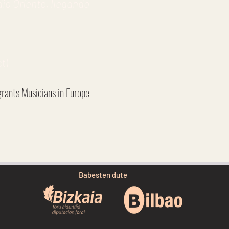
io Oriente, llegando
t)
igrants Musicians in Europe
Babesten dute