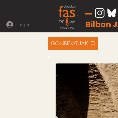
Bilbon 
Log In
GONBIDATUAK