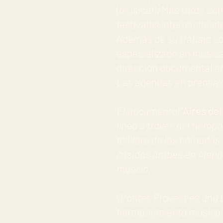
(musical). Más tarde co
festivales internacional
Además de su trabajo co
especializado en música 
dirección documental en 
Las agendas en prensa de
El documental
'Aires del
línea a través del tiemp
folklore de los nómadas 
casidas árabes en Aleppo
muecín.
Orontes Proyect
es una b
hermanamiento musical q