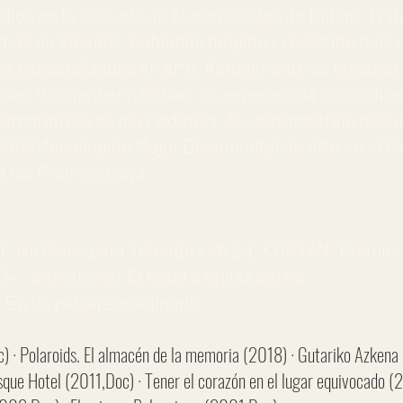
udios en la Escuela de Audiovisuales de Bilbao. Tra
más de 20 años, habiendo dirigido y realizado más
ría especializados en arte. Actualmente se encarga 
seo Guggenheim Bilbao. Su experiencia como direc
s corporativos es muy extensa. Su cortometraje doc
2009) fue elegido Mejor Documental de Arte en el F
a los Premios Goya.
 Un blues para Teherán / VII Ed. KORTeN! Premio: 
rtiko (cm) / El hotel a orillas del río
 En un paisaje imaginado
) · Polaroids. El almacén de la memoria (2018) · Gutariko Azkena 
sque Hotel (2011,Doc) · Tener el corazón en el lugar equivocado 