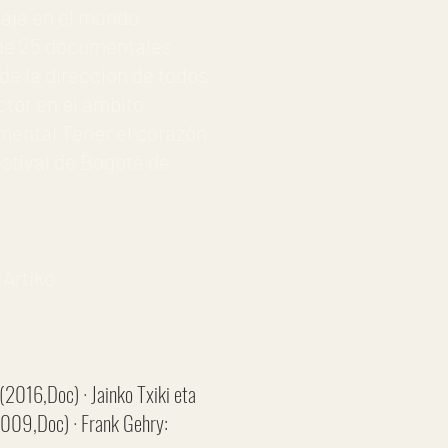
baja en el mundo
 de 25 documentales
de la dirección de todos
tor en el ámbito
umental Tener el corazón
estival de Bogotá de
Artiko
(2016,Doc) · Jainko Txiki eta
(2009,Doc) · Frank Gehry: