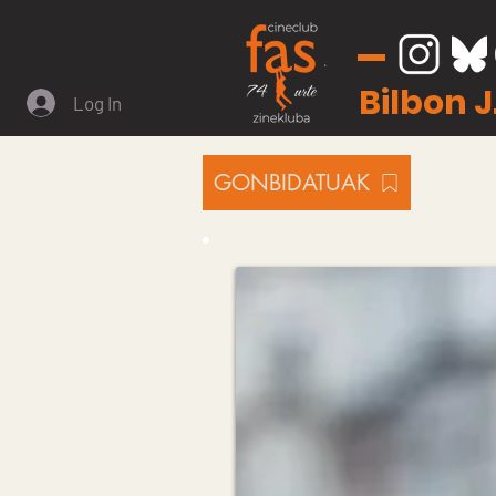
Bilbon 
Log In
GONBIDATUAK