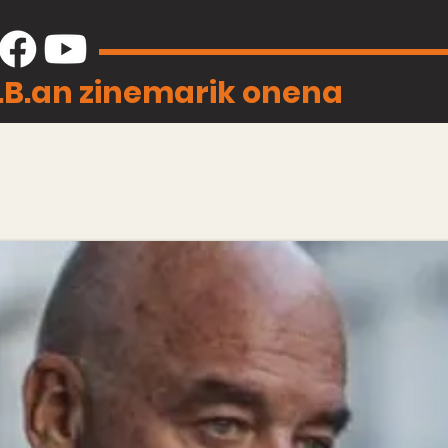
J.B.an zinemarik onena