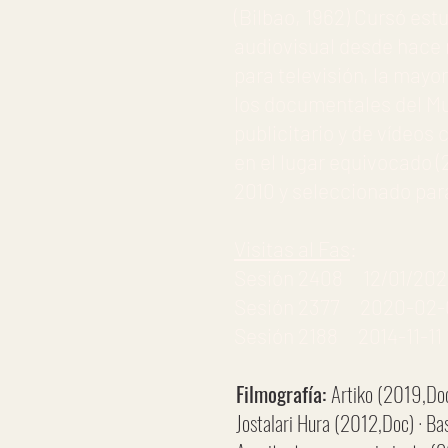
(Bilbao, 1962) Cursó est
audiovisual desde hace 
para televisión, la mayo
los documentales del Mu
publicitario y de vídeo
en el lugar equivocado (
2010 y seleccionado par
Visitas al Fas
:
Sesión 2408 12/01/2021
Sesión 2377 2020-02-04 A
Sesión 2188 2014-11-11
Filmografía:
Artiko (2019,Doc
Jostalari Hura (2012,Doc) · Ba