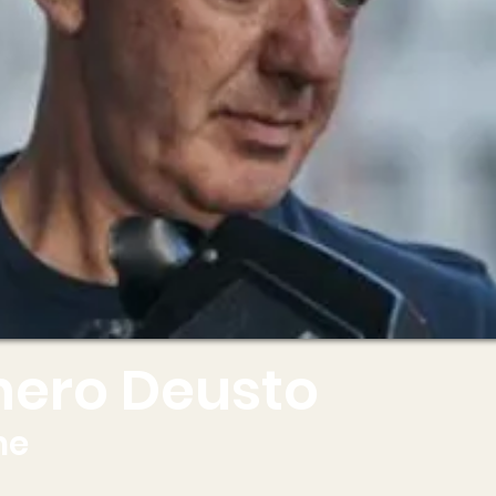
nero Deusto
ne