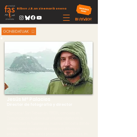
Bilbon J.B.an zinemarik onena
GONBIDATUAK
Jesús Mª Palacios
Director de fotografía y director
(Donostia / San Sebastián, 1980) Licenciado en
Comunicación Audiovisual y Humanidades en la
Universidad de Salamanca, vuelve a Donostia donde
trabaja como operador de cámara en diferentes
productoras. Tras varios proyectos inconclusos, en