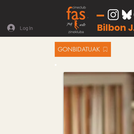
Bilbon 
Log In
GONBIDATUAK