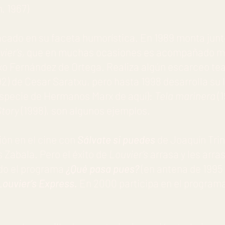
. 1967)
acado en su faceta humorística. En 1989 monta junt
vier’s,
que en muchas ocasiones es acompañado m
o Fernández de Ortega. Realiza algún escarceo tea
92)
de Cesar Saratxu, pero hasta 1998 desarrolla su 
especie de Hermanos Marx de aquí):
Tela marinera
(1
Story
(1998), son algunos ejemplos.
ión en el cine con
Sálvate si puedes
de Joaquín Tri
 Zabala. Pero el éxito de
Louvier’s
arrasa y les arras
do el programa
¿Qué pasa pues?
(en antena de 1995
Louvier’s Express.
En 2000 participa en el program