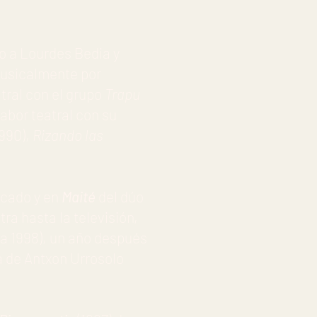
o a Lourdes Bedia y
usicalmente por
tral con el grupo
Trapu
labor teatral con su
990),
Rizando las
ncado y en
Maité
del dúo
tra hasta la televisión,
 a 1998), un año después
a de Antxon Urrosolo