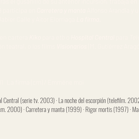
ras el gusanillo de su anterior incursión, trabaja en
9 participa en
Carretera y manta
Alfonso Arandia y 
abier Calle y Aitor Elorriaga
La firma.
 en cartera
Kiko
para
etb
o
Hospital Central
para
Tel
 teatral, o los films
Visionarios
(M. Gutiérrez Arag
.
1 La firma (cm) / Emméne moi
l Central (serie tv. 2003) · La noche del escorpión (telefilm. 2002
(cm. 2000) · Carretera y manta (1999) · Rigor mortis (1997) · Mai