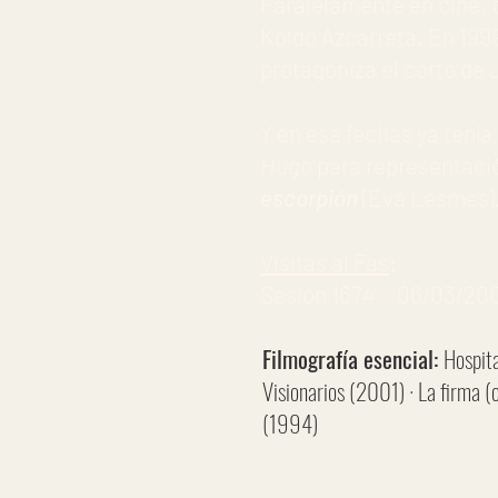
Paralelamente en cine, t
Koldo Azcarreta. En 199
protagoniza el corto de J
Y en esa fechas ya tenía
Hugo
para representación
escorpión
(Eva Lesmes)
Visitas al Fas
:
Sesión 1674 06/03/200
Filmografía esencial:
Hospita
Visionarios (2001) · La firma 
(1994)