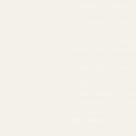
(Donostia-San Sebastián
Actor todoterreno, dest
Oscar Terol el grupo
Lou
nuestro conocido Josetx
Zaharra, Oído cocina
(19
creativo
Louvier’s
(una 
ondas
(1993) o
Louvier’s 
En 1994 hace una incurs
Eneko Olasagasti-Carlos
recalando en
etb
, crean
continuaron en
etb
con
100% vascos.