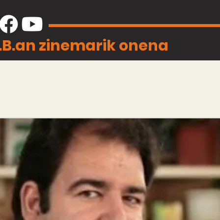
J.B.an zinemarik onena