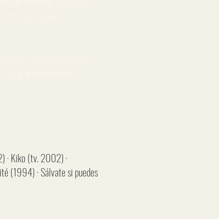
Rigor mortis
(1997) de
un año después
ecinco,
también
Victor
ón) o
La noche del
) · Kiko (tv. 2002) ·
té (1994) · Sálvate si puedes