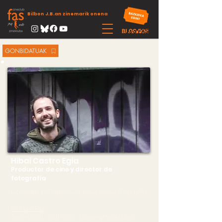
Bilbon J.B.an zinemarik onena
GONBIDATUAK
Hibai Castro Egia
Productor de cine y director de
fotografía
Licenciado en Comunicación Audiovisual (EHU/UPV)
Visitas al Fas
:
Sesión 2400 27/10/2020 Glittering Misfits / Anti