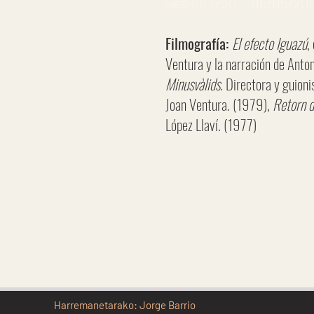
Sesión 1750 06/05/200
Filmografía:
El efecto Iguazú
,
Ventura y la narración de Anto
Minusvàlids
. Directora y guion
Joan Ventura. (1979),
Retorn d
López Llaví. (1977)
Harremanetarako: Jorge Barrio