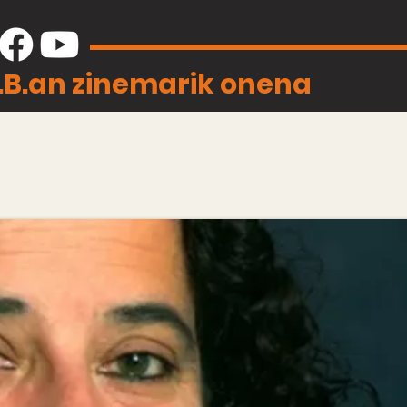
J.B.an zinemarik onena