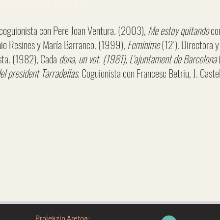
3 El efecto Iguazú
 coguionista con Pere Joan Ventura. (2003),
Me estoy quitando
con
nio Resines y María Barranco. (1999),
Feminime
(12´). Directora y
ista. (1982), Cada
dona, un vot. (1981), L'ajuntament de Barcelona
(
el president Tarradellas
. Coguionista con Francesc Betriu, J. Caste
Proiekzio Aretoa: