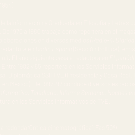
1954)
e laInformación y Graduada en Filosofía y Letras p
 De 1975 a 1980 trabaja como reportera en el mag
colaboraciones en diversos medios
(Radio-4, Diario
s redactora en
Radio España
(Sección Política), emi
 nit
. El año siguiente pasa a redactora en
El periód
 Entre 1982 y 85 reportera en los Servicios Informa
sal Diplomática SSII TVE (Presidencia y Casa Real. P
 en México). De 1992-97 conduce diversos espacio
informativo, Telediario, Informe Semanal, Noches el
ltura en los Servicios Informativos de TVE.
edonda ‘Crítica cinematográfica’ (Fas 50º)