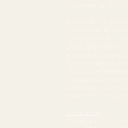
(Barcelona/ Bartzelona. 
Licenciada en Ciencias d
Autónoma de Barcelona.
TVE Cataluña. Alterna 
Diario
). Entre 1980-81 e
presenta el programa
La
Cultura y Espectáculos).
1985 a l 92 es Correspon
Corresponsalía temporal
Informe del día, Avance 
trabaja en el Área de Cu
Visitas al Fas
:
Sesión Zxxx 2004 Mesa r