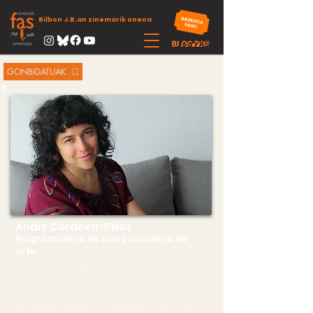
Bilbon J.B.an zinemarik onena
GONBIDATUAK
Anaís Córdova-Páez
Programadora de cine y curadora de
arte
(Quito, Ecuador. 1989)
Se dedica a reflexionar sobre cómo dialoga la política,
la ecología, el género y las imágenes en movimiento