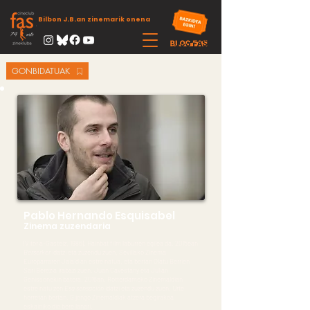
Bilbon J.B.an zinemarik onena
GONBIDATUAK
Pablo Hernando Esquisabel
Zinema zuzendaria
(Vitoria-Gasteiz, 1986). Hainbat film laburren egilea da. 2015ean
Berserker
idatzi eta zuzendu zuen, Sevillako Zinema
Europarraren Jaialdian estreinatua, eta bertan Olatu Berrien
Sari Berezia irabazi zuen. Juan Cavestany eta Julián
Genissonekin batera, 2016an, Rotterdameko Zinemaldian
estreinatu zen
Esa sensación
idatzi eta zuzendu zuen. Urte
horretan bertan, Gijongo Zinemaldiak atzera begirakoa
eskainiko dio bere lanari.