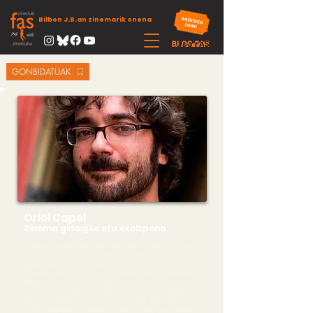
Bilbon J.B.an zinemarik onena
GONBIDATUAK
Oriol Capel
Zinema gidoigile eta ekoizpena
"Fuera de carta" (2008), "Aida", "Gominolas", "7 vidas", "Lo mejor
de mí", "Cuando te encontré" edo "Los cuentos de tío Paco"
idazle gisa egindako lan batzuk dira, Ekoizle gisa, ordea,
"Fuera de carta" eta "Gominolas" filmetan kokatu da bere lana.
Hauxe da Oriol Capel FAS Zineklubera datorrena Gidoaren
Euskal Astean, bere azken lana ''Fuera de carta", aurkeztera,
nahaste komedia, Javier Cámara, Fernando Tejero eta Lola
Dueñas protagonista direlarik, eta gidoi on bat egiteko orduan