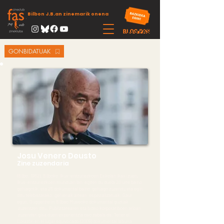
Bilbon J.B.an zinemarik onena
GONBIDATUAK
Josu Venero Deusto
Zine zuzendaria
(Bilbo, 1962). Bilboko Ikus-entzunezkoen Eskolan ikasi zuen.
Ikus-entzunezkoen munduan lan egiten du duela 20 urte baino
gehiagotik, eta 25 dokumental baino gehiago zuzendu eta egin
ditu telebistarako, gehienak artean espezializatuak. Gaur
egun, Guggenheim Bilbao Museoko dokumental guztiak
zuzentzen ditu. Publizitatearen eta bideo korporatiboen arloan
zuzendari gisa duen esperientzia oso zabala da. Tener el
Corazón en el lugar equivocado (2009) dokumental laburra