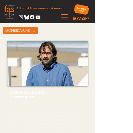
Bilbon J.B.an zinemarik onena
GONBIDATUAK
Isaki Lacuesta
Zinemagilea
(Girona, 1975)
Espainiako zinema garaikidearen ahotsik berezienetako bat
bilakatu da. Bere filmografian honako lan hauek topatuko
ditugu: “Cravan vs. Cravan” (2002); “La leyenda del tiempo”
(2006), “Los condenados” (2009), 57. Donostia Zinemaldian
lehiatua eta FIPRESCI saria eskuratu zuena; edota “La noche
que no acaba” (2010). Pasa den urtean “Los pasos dobles” eta