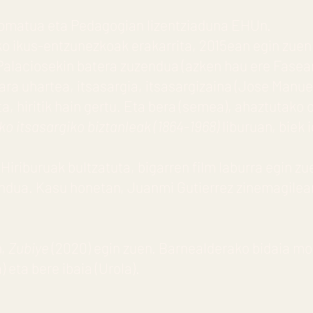
lomatua eta Pedagogian lizentziaduna EHUn.
ko ikus-entzunezkoak erakarrita, 2015ean egin zuen 
Palaciosekin batera zuzendua (azken hau ere Fasea
ara uhartea, itsasargia, itsasargizaina (Jose Manue
ta, hiritik hain gertu. Eta bera (semea), ahaztutako 
ko itsasargiko biztanleak (1864-1968)
liburuan, biek 
Hiriburuak bultzatuta, bigarren film laburra egin zu
ndua. Kasu honetan, Juanmi Gutierrez zinemagileari
n,
Zubiye
(2020) egin zuen. Barnealderako bidaia m
 eta bere ibaia (Urola).