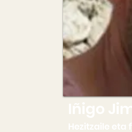
Iñigo J
Hezitzaile eta 