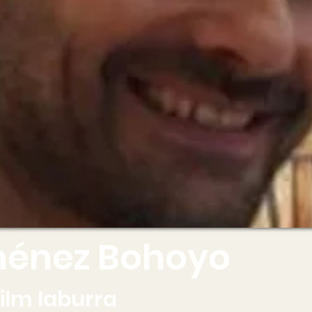
iménez Bohoyo
film laburra