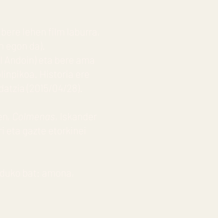
bere lehen film laburra,
n egon da).
l Andoin) eta bere ama
olinpikoa. Historia ere
idatzia (2015/04/28).
en,
Colmenas
, Iskander
 eta gazte etorkinei
oduko bat: amona,