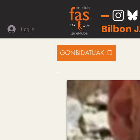
Bilbon 
Log In
GONBIDATUAK