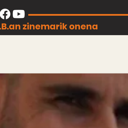
J.B.an zinemarik onena