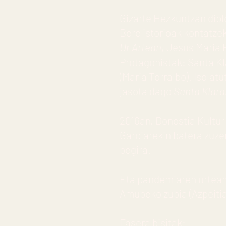
Gizarte Hezkuntzan dip
Bere istorioak kontatze
Ur Artean
, Jesus Maria 
Protagonistak: Santa Kl
(Maria Torralbo). Isolatu
jasota dago
Santa Klara
2016an, Donostia Kultur 
Garciarekin batera zuze
begira.
Eta pandemiaren urtea
Amubeko zubia (Azpeitia)
Fasera bisitak
: