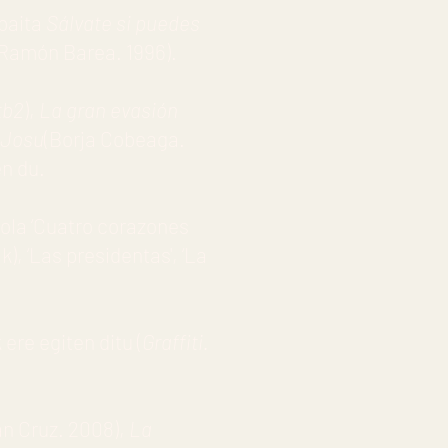
 baita
Sálvate si puedes
(Ramón Barea. 1996).
tb2
),
La gran evasión
 Josu
(Borja Cobeaga.
en du.
ola ‘Cuatro corazones
), ‘Las presidentas', ‘La
ere egiten ditu (
Graffiti.
n Cruz. 2008),
La