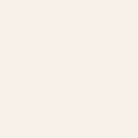
(Bilbo. 1969)
‘Ekitea da munduan gehi
antzerkiarekin eta kultu
Luis Pastor, Luis Olmo
Elvira de Andrés bezalak
eskolan ikasteko beka ba
edo Andrés Lima zuzend
Bere antzerki-ibilbidean
abre' (Tira Ta Floja, ka
Iglesias. 1991), ‘Emaku
Puppenherts S'tudio
tald
‘La Traviata’ eta ‘Don Pa