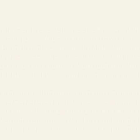
en jartzen nauena', definizioa eta adierazpena. 8
rarekin hazi zen. Antzerkia ikasi zuen Getxoko Antzer
s, Helena Pimenta, César Sarachu, Andrés Lima, Ka
o profesionalekin trebatu zen. Ondoren, Philippe Ga
t jaso zuen. Eta ordutik, ahal duen guztietan, Will
ariekin, besteak beste, mantentzen du bere presta
 hainbat euskal konpainiatan parte hartu zuen, eta 1
leko antzerkia) lan egiten du. Geroago, ‘Pendragonen 
meen Kartzela' (Sorkuntza Kolektiboa. 1992). 90eko
ean parte hartzen du, eta Luis Iturrirekin (
Arriaga A
scuale’ operetan, edo ‘Los sobrinos del capitán Grant