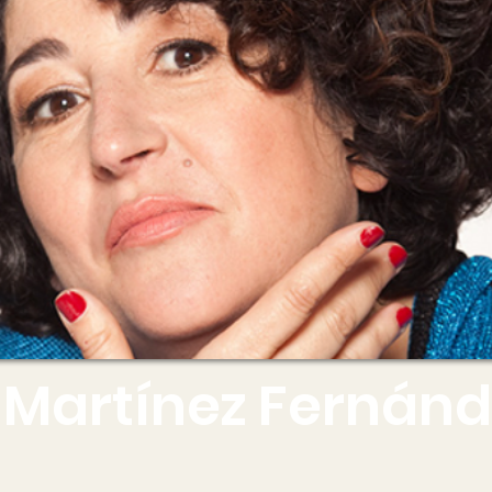
artínez Fernánd