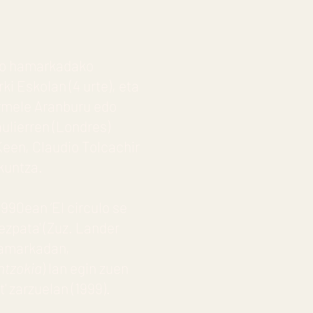
0ko hamarkadako
ki Eskolan (4 urte), eta
rmele Aranburu edo
ulierren (Londres)
 Keen, Claudio Tolcachir
kuntza.
990ean ‘El circulo se
ezpata' (Zuz. Lander
 hamarkadan,
ntzokia
) lan egin zuen
' zarzuelan (1999).