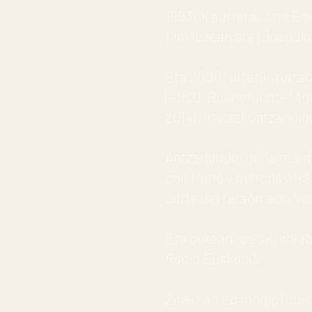
1993tik aurrera, Arte Ed
film luzean ere (Joaquí
Eta 2000. urtetik aurrer
(
etb2
),
Buenafuente
(
An
2014). Irakaskuntzarekik
Antzerkirako grina man
con freno y marcha atrás’
corte del faraón' edo ‘V
Era berean, galak, kolab
Radio Euskadi
).
Zineman
La monja
(Luis