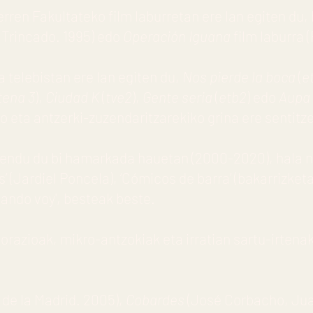
erren Fakultateko film laburretan ere lan egiten du,
n Trincado. 1995) edo
Operación Iguana
film laburra 
a telebistan ere lan egiten du,
Nos pierde la boca
(
e
tena 3
),
Ciudad K
(
tve2
),
Gente seria
(
etb2
) edo
Aupa
o eta antzerki-zuzendaritzarekiko grina ere sentitz
tendu du bi hamarkada hauetan (2000-2020), hala n
 (Jardiel Poncela), ‘Cómicos de barra’ (bakarrizketak
olando voy', besteak beste.
orazioak, mikro-antzokiak eta irratian sartu-irtenak 
 de la Madrid. 2005),
Cobardes
(José Corbacho, Jua