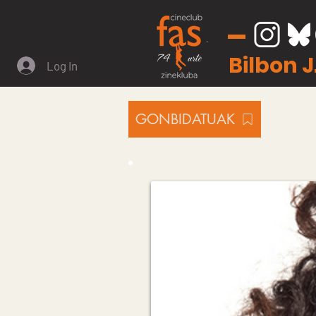
Bilbon 
Log In
GONBIDATUAK