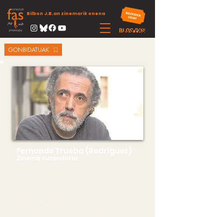
Bilbon J.B.an zinemarik onena
GONBIDATUAK
Fernando Trueba (Rodríguez)
Zinema zuzendaria
(Madril. 1955)
Oscar bat (Belle Epoque, 1993), Urrezko Hartz bat (El año de las
luces, 1986) eta zenbait Goya irabazi ditu. Bere filmen artean
daude, Opera prima (1980), Mientras el cuerpo aguante (1982),
Sal gorda (1983), Sé infiel y no mires con quién (1985), El sueño
del mono loco (1989), Two Much (1995), La niña de tus ojos
(1998), Calle 54 (2000), El embrujo de Shanghai (2002), El