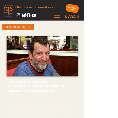
Bilbon J.B.an zinemarik onena
GONBIDATUAK
Fernando Castets
Gidoilaria, kameralaria, argazki-
zuzendaria eta zuzendaria
(Tigre, Buenos Aires [prov.], Argentina. 1959)
Besteak beste,
El mismo amor, la misma lluvia
,
El hijo de la
novia
edo
Luna de Avellaneda
filmen gidoiak idatzi ditu, guztiak
Juan José Campanellak zuzenduta. Baita
Pájaros de Papel
(2009) filmaren gidoia ere, Emilio Aragonek zuzendutako film
espainiarra. Gaur egun, Espainia, Argentina, Peru, Txile eta