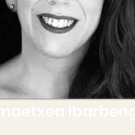
maetxea Ibarben