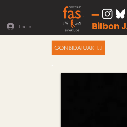
Bilbon 
Log In
GONBIDATUAK