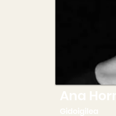
Ana Hor
Gidoigilea