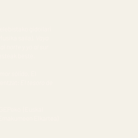
lebistako gidoilari
Musika saila),
Vaya
al norte y yo al sur
besteak beste.
mor sólido
, El
lentzat;
El tesoro de
EHGEPeko (Euskal
n Emakumeen Elkartea)