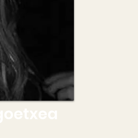
goetxea