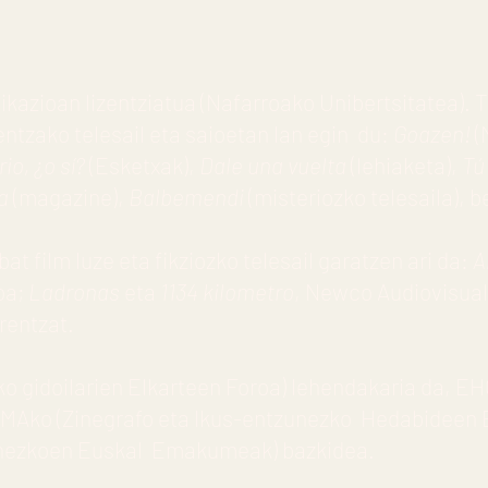
azioan lizentziatua (Nafarroako Unibertsitatea). Te
entzako telesail eta saioetan lan egin du:
Goazen!
(
io, ¿o sí?
(Esketxak),
Dale una vuelta
(lehiaketa),
Tú 
a
(magazine),
Balbemendi
(misteriozko telesaila), 
at film luze eta fikziozko telesail garatzen ari da:
A
oa;
Ladronas
eta
1134 kilometro
, Newco Audiovisua
rentzat.
o gidoilarien Elkarteen Foroa) lehendakaria da, 
, CIMAko (Zinegrafo eta Ikus-entzunezko Hedabidee
nezkoen Euskal Emakumeak) bazkidea.