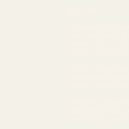
(Bilbo. 1974)
Ikus-entzunezko Komunik
bezala, batez ere, ETBr
semanita
,
Esto no es ser
(reality),
Vuelta de tuerc
Gainera, gaur egun hainb
Terratentzat enkarguzk
Lehman
, Euskadi Movie
FAGAko (Ikus-entzunezk
Gidoilariak) idazkaria
eta HEMEN (Ikus-entzu