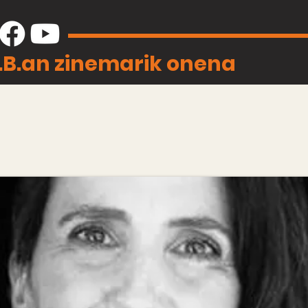
J.B.an zinemarik onena