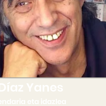
Díaz Yanes
zendaria eta idazlea