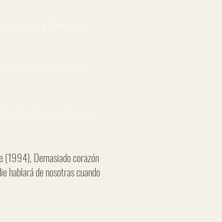
noticias de Dios
, non
idoi Astea aprobetxatuz.
to (II Semana Vasca de
nte (1994), Demasiado corazón
ie hablará de nosotras cuando