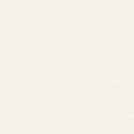
ntziatu zen (Madrilgo Unib. Konplutentsea). Bere leh
lanak izan ziren. Gainera, kritika literarioa egiten d
ko gidoiak idazten amaitzen du.
ta Joan Potau elkartu zituen, José Luis García Be
ia Abril protagonista zuela. Ondoren,
Baton Rouge
(R
Almodovarrekin zuzendari laguntzaile gisa
Átame!
-
rte hartu ondoren, zuzendaritzara jauzi egitea erab
os muerto
(1995) filmarekin, Victoria Abrilekin (akto
in Zuzendaritza Berri Onenaren Goya saria, Gidoia e
Abril, Pilar Bardem eta Bernardo Bonezzi, besteak b
ola Donostiako Zinemaldian (Epaimahaiaren Sari B
bril-).