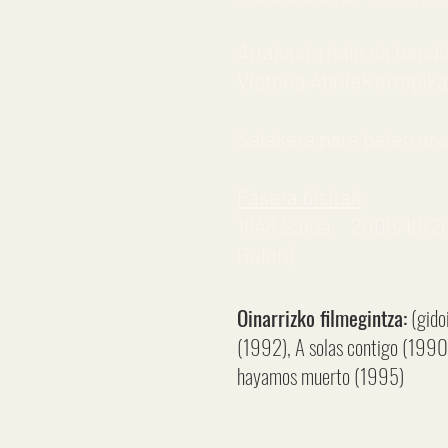
Arrakasta hain da handia
Victoria Abrilek errepi
Saiakera pare baten ond
Fasera bisitak
:
1848 Saioa
2005/10/20
Guion)
Oinarrizko filmegintza:
(gido
(1992), A solas contigo (1990)
hayamos muerto (1995)