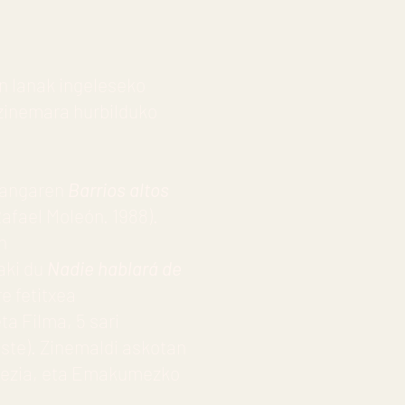
en lanak ingeleseko
u, zinemara hurbilduko
rlangaren
Barrios altos
afael Moleón. 1988).
n
aki du
Nadie hablará de
re fetitxea
ta Filma, 5 sari
este). Zinemaldi askotan
erezia, eta Emakumezko