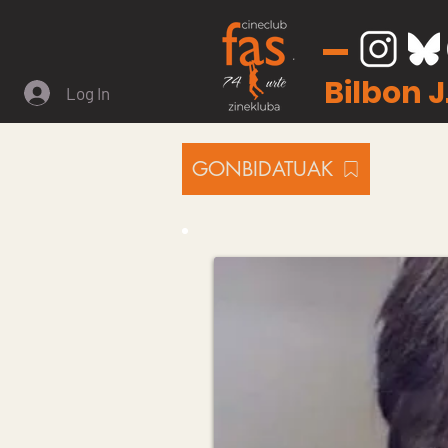
Bilbon 
Log In
GONBIDATUAK