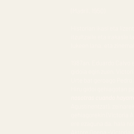
(Madril. 1950)
Historian ikasi eta lize
itzultzaile eta irakasle 
lukeen lana, eta zinema
1987an, Eduardo Calvo e
gidoia egin zuen, Victor
Urte bat geroago Pedro 
Hiru gidoi gehiagotan pa
nosotras cuando hayam
Agustinentzat), zeinarek
gehiagorekin (Victoria 
ere ezaguna da, hala n
Aktore Onena -Victoria A