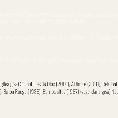
, ezen 2001era arte ez baitu berriro zuzentzen,
Sin 
katzen duen, Penelope Cruzekin batera.
oren, hirugarrenean izan zen, 2005ean II. Euskal G
 Nadie hablará de nosotras cuando hayamos muer
igilea gisa) Sin noticias de Dios (2001), Al límite (2001), Belmo
, Baton Rouge (1988), Barrios altos (1987) (zuzendaria gisa) Nad