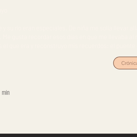
oyo
 y su río eran especiales. De niña me solía llevar al
o. Me gusta recordar esos días en que me llevaba al r
s el que era y reconstruyo mis recuerdos: el puent
Crónic
1 min