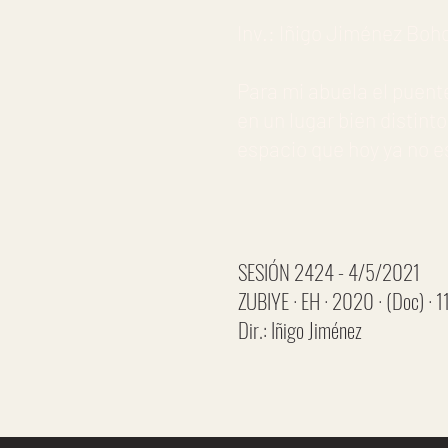
Inv.: Iñigo Jiménez Boh
Para mi abuela el puente
en un lugar bien distint
espacio que hoy ya no e
SESIÓN 2424 - 4/5/2021
ZUBIYE · EH · 2020 · (Doc) · 1
Dir.: Iñigo Jiménez