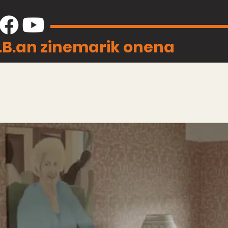
J.B.an zinemarik onena