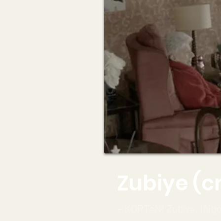
Zubiye (
+ KORTeN! Zubiye, Íñig