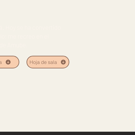
lá. Hoy se ha convertido
ío; me recreo en el
e de Amube.
a
Hoja de sala