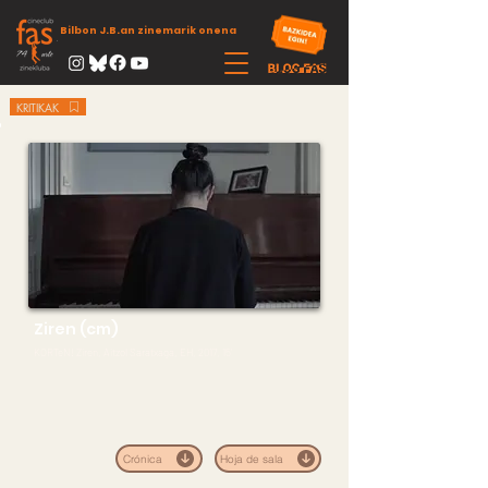
Bilbon J.B.an zinemarik onena
KRITIKAK
Ziren (cm)
KORTeN! Ziren, Aitzol Saratxaga, EH, 2017, 15’
Crónica
Hoja de sala