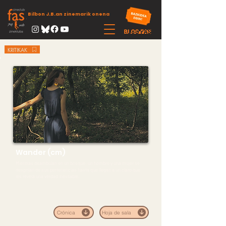
Bilbon J.B.an zinemarik onena
KRITIKAK
Wander (cm)
Mientras deambulan en un bosque, un hombre y una mujer se
despojan de sus pertenencias hasta que llegan a un claro que
les revela una verdad inevitable.
Crónica
Hoja de sala