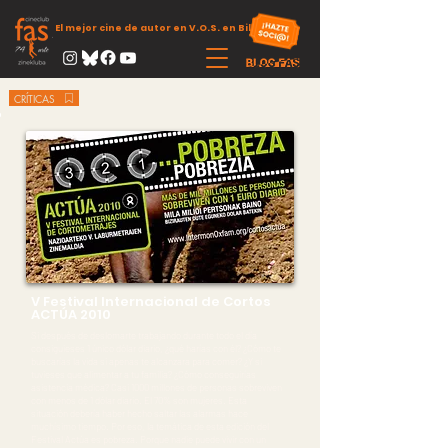
El mejor cine de autor en V.O.S. en Bilbao
CRÍTICAS
V Festival Internacional de Cortos
ACTÚA 2010
Si después de deslomarte trabajando durante todo el día
consiguieses 1 único dólar diario, ¿qué harías con él? ¿Cómo te
buscarías la vida si apenas te alcanzara para comer? ¿Y si
tuvieses que alimentar a tu familia? ¿Cómo conseguirías
asistencia médica? Casi 1000 millones de personas sobreviven
con menos de 1 dólar diario. El 70% son mujeres. Esta
situación debería haber hecho saltar las alarmas hace
muchísimo tiempo. Por eso, la temática de esta edición del
Festival Actúa es pobreza. Porque nadie puede vivir con un