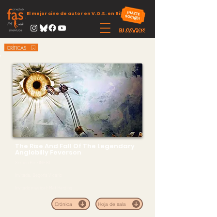
El mejor cine de autor en V.O.S. en Bilbao
CRÍTICAS
The Rise And Fall Of The Legendary
Anglobilly Feverson
Sesión PreZINEBI
Invitada: Begoña Vicario
Invitado musical: Mat Harding
Crónica
Hoja de sala