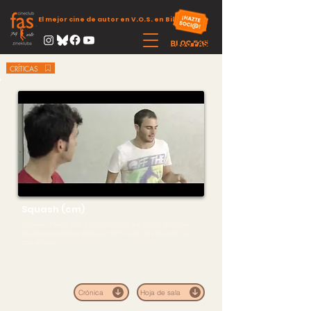
El mejor cine de autor en V.O.S. en Bilbao
CRÍTICAS
Squash (cm)
Sinopsis: Parece que, con los tiempos que corren, el destino
nos tiene guardado a todos un mismo lugar de encuentro. La
cola del paro.
Crónica
Hoja de sala