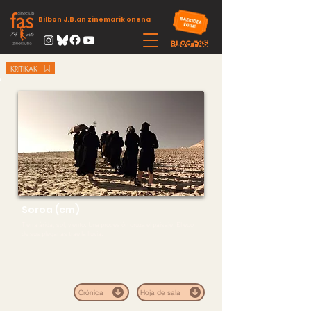
Bilbon J.B.an zinemarik onena
KRITIKAK
Soroa (cm)
Tierra árida, sol, viento. Una procesión cruza el paisaje. El eco
de sus plegarias trae la lluvia.
Crónica
Hoja de sala