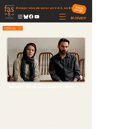
El mejor cine de autor en V.O.S. en Bilbao
CRÍTICAS
Nader y Simin, una separación
Oso de Oro a la Mejor película en la Berlinale 2011 y Oscar a la
Mejor película de habla no inglesa 2011
Asghar Farhadi arrasó en la Berlinale´11 con “Nader y Simin, una
separación” que le valió el Oso de Oro a la Mejor Película y los
Osos de Plata para su pareja protagonista. Simin quiere
marcharse de Irán. Nader, su marido, no piensa acompañarla,
entre otras cosas para seguir haciéndose cargo de su padre,
enfermo de Alzheimer. La historia arranca como un drama
familiar para acabar trascendiendo géneros y nacionalidades, y