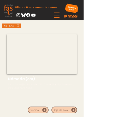
Bilbon J.B.an zinemarik onena
KRITIKAK
Nómada (cm)
CM: Nómada (D) ∙ Euskadi ∙ 2016 ∙ 5 min ∙ Dir.: Iñigo Arizkorreta,
Olatz Lasa y Ane Murua
Crónica
Hoja de sala