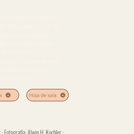
omo muestra su acénto.
ida todo parece casi de
a bomba que explota
e parece haber dejado
de suicidio; y el
s parece el pan de cada
ga Lanna a recorrer
exual lejano.
a
Hoja de sala
 Fotografía: Alwin H. Kuchler ·