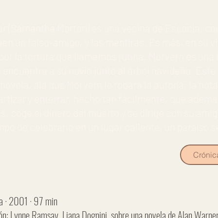
lar (Samantha Morton) es una vecina de Escocia, c
en un falso-amigo, y las mentiras. Es más, en su v
por la tortura que llamamos rutina. Morvern es un
e encuentra a su novio junto al árbol navideño. Ést
ovela, ala que Morvern le robará la autoría; la nota 
rtizar y enterrar, hecho tan fácilmente, que ademá
s, coge el dinero del muerto y se dirige con su ami
mpo de celebrarlo en un lugar caliente, un paraíso s
Crónic
a · 2001 · 97 min
n: Lynne Ramsay, Liana Dognini, sobre una novela de Alan Warner ·