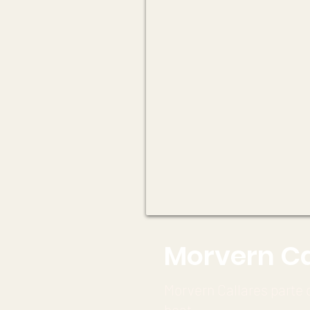
Morvern Ca
Morvern Callares part
beat.