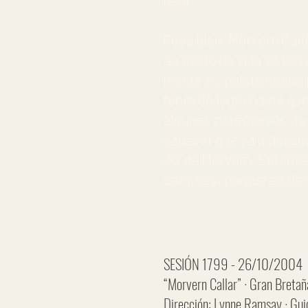
Pues bien, Morvern Cal
Su modo de vida se basa
mentiras, pelota hecha 
fuera de lugar hasta qu
algunos patrimonios: la n
cadáver que va a descua
día de Morvern. Entonce
‘caminos’, porque es tie
SESIÓN 1799 - 26/10/2004
“Morvern Callar” · Gran Bretañ
Dirección: Lynne Ramsay · Guió