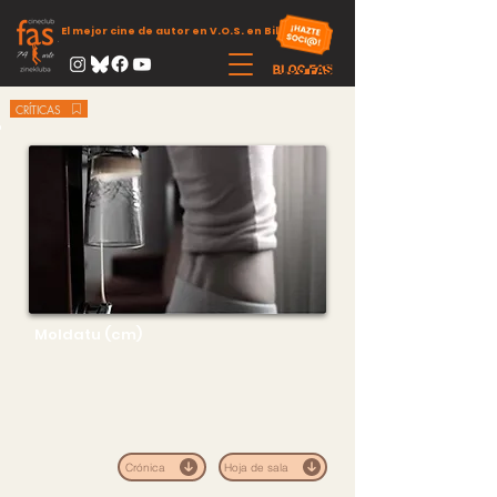
El mejor cine de autor en V.O.S. en Bilbao
CRÍTICAS
Moldatu (cm)
Crónica
Hoja de sala