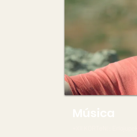
Música
+XII KORTeN!: Erlojupek