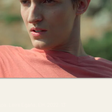
oa, Leire Egaña. EH, 2022, 13’