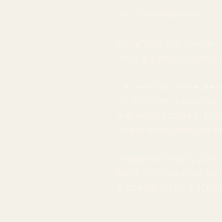
Inv.: Sara Mauleón
Un niño se cría con uno
lleva a la prisión; conoc
La película, que se pre
de Sófocles, aunque lo 
argumento sobre el poder
forma que el mensaje res
Imágenes bellas y compli
localizaciones en simu
premio al mejor guion en 