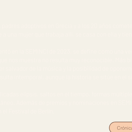
s padres adoptivos en Grecia y a los 20 años comete
e a una mujer que trabaja allí, se casa con ella y tien
sentó en la SEMINCI de 2023, se define como una ver
que nos muestra no resulta muy reconocible. Más b
 salvador de la música y la posibilidad de oponerno
ulta intemporal, aunque la historia se sitúe en el s
cadas elipsis, saltos en el tiempo, formas múltiple
ltáneo. Además de premios y nominaciones en SEMI
el Festival de Berlín.
Crónic