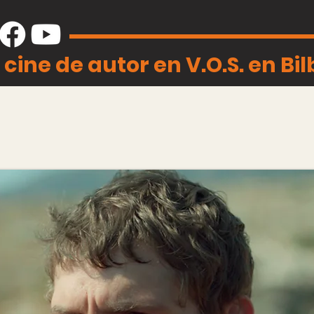
 cine de autor en V.O.S. en Bi