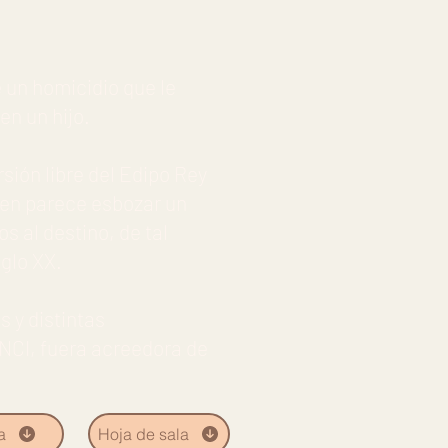
 un homicidio que le
en un hijo.
sión libre del Edipo Rey
ien parece esbozar un
s al destino, de tal
iglo XX.
s y distintas
NCI, fuera acreedora de
a
Hoja de sala