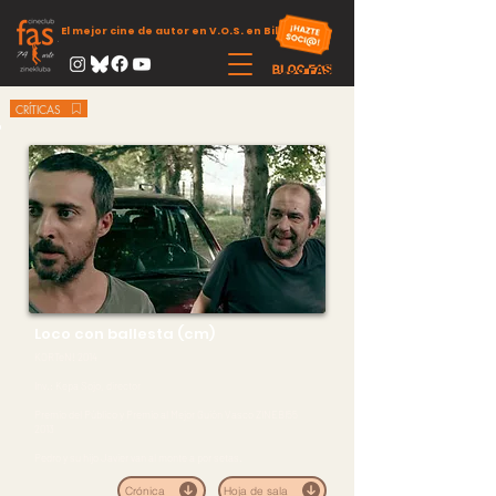
El mejor cine de autor en V.O.S. en Bilbao
CRÍTICAS
Loco con ballesta (cm)
KORTeN! 2014
Inv.: Kepa Sojo, director
Premio del Público y Premio al Mejor Guión Vasco ZINEBI55
2013
Pedro y su hijo Javier van al monte a por setas.
Crónica
Hoja de sala