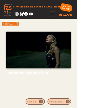
El mejor cine de autor en V.O.S. en Bilbao
CRÍTICAS
Les paradis perdus (cm)
Sesión PreZINEBI
Invitada: Begoña Vicario
Invitado musical: Mat Harding
Crónica
Hoja de sala