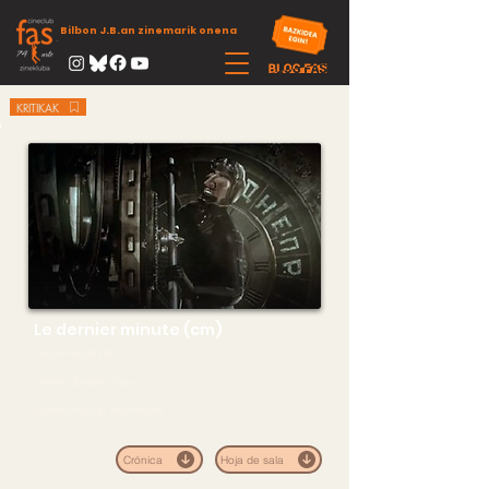
Bilbon J.B.an zinemarik onena
KRITIKAK
Le dernier minute (cm)
Sesión PreZINEBI
Invitada: Begoña Vicario
Invitado musical: Mat Harding
Crónica
Hoja de sala